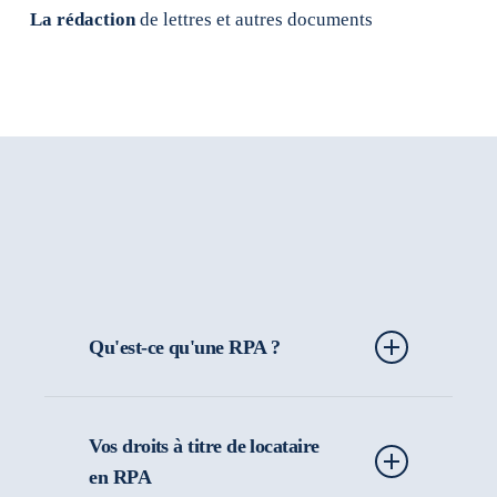
La rédaction
de lettres et autres documents
Qu'est-ce qu'une RPA ?
Une résidence privée pour aînés (RPA)
est un immeuble d’habitation, destiné à
Vos droits à titre de locataire
héberger des
personnes autonomes ou
en RPA
semi-autonomes
, âgées de
65 ans et