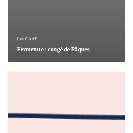
Les CAAP
Fermeture : congé de Pâques.
Nous
sommes
déménagé
!